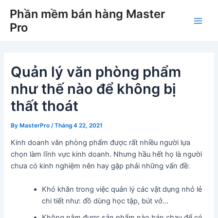
Skip
Phần mềm bán hàng Master
to
Pro
Main
content
Men
Quản lý văn phòng phẩm
như thế nào để không bị
thất thoát
By
MasterPro
/
Tháng 4 22, 2021
Kinh doanh văn phòng phẩm được rất nhiều người lựa
chọn làm lĩnh vực kinh doanh. Nhưng hầu hết họ là người
chưa có kinh nghiệm nên hay gặp phải những vấn đề:
Khó khăn trong việc quản lý các vật dụng nhỏ lẻ
chi tiết như: đồ dùng học tập, bút vở…
Không nắm được sản phẩm nào bán chạy để có