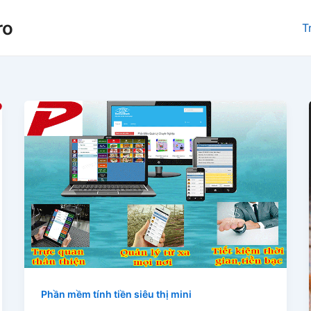
ro
T
Phần mềm tính tiền siêu thị mini